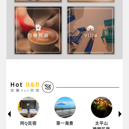
第一海景
太平山
神仙灣
雅韻民宿
休閒別館