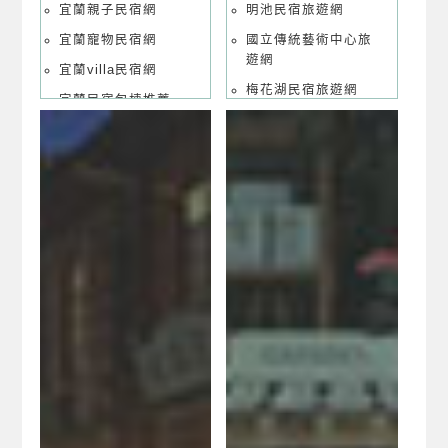
宜蘭親子民宿網
明池民宿旅遊網
宜蘭寵物民宿網
國立傳統藝術中心旅
遊網
宜蘭villa民宿網
梅花湖民宿旅遊網
宜蘭民宿包棟推薦
清水地熱旅遊網
宜蘭民宿國民旅遊卡
專區
棲蘭民宿旅遊網
宜蘭合法民宿業者聯
福山植物園旅遊網
合網
翠峰湖民宿旅遊網
礁溪溫泉民宿旅遊網
羅東夜市美食旅遊網
羅東運動公園旅遊網
蘭陽博物館民宿旅遊
網
武荖坑民宿旅遊網
長埤湖民宿旅遊網
望龍埤民宿旅遊網