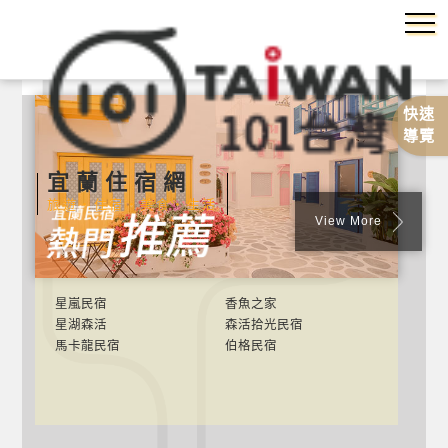
快速
導覽
宜蘭住宿網
旅遊‧住宿‧美食‧生活
View More
星嵐民宿
香魚之家
星湖森活
森活拾光民宿
馬卡龍民宿
伯格民宿